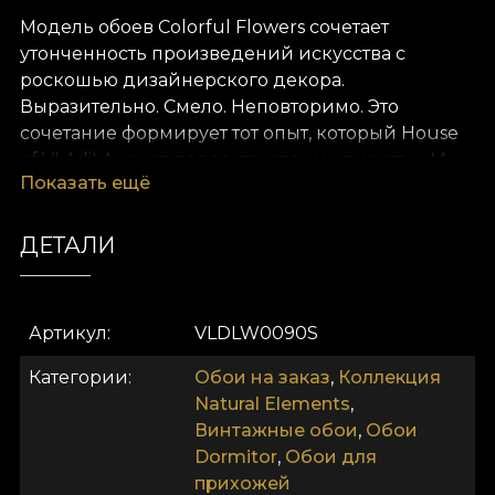
Модель обоев Colorful Flowers сочетает
утонченность произведений искусства с
роскошью дизайнерского декора.
Выразительно. Смело. Неповторимо. Это
сочетание формирует тот опыт, который House
of VLAdiLA хочет подарить своим клиентам. Мы
Показать ещё
переосмысливаем комфорт как само собой
разумеющееся состояние. Предлагаем его в
виде уникальных обоев, созданных вручную
ДЕТАЛИ
дизайнерами.
Как и все наши обои, модель Colorful Flowers
Артикул
VLDLW0090S
изготовлена на основе Vlies. Это нетканый
материал, очень прочный и долговечный. Мы
Категории
Обои на заказ
,
Коллекция
предлагаем три разные текстуры, чтобы вы
Natural Elements
,
могли выбрать ощущение, которое принесёте в
Винтажные обои
,
Обои
дом. Фактура Smooth — матовая, гладкая и
Dormitor
,
Обои для
приятная на ощупь. Фактура Canvas создаёт
прихожей