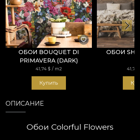
ОБОИ BOUQUET DI
ОБОИ SHA
PRIMAVERA (DARK)
41,74
$
/ m2
41,74
Купить
Ку
ОПИСАНИЕ
Обои Colorful Flowers