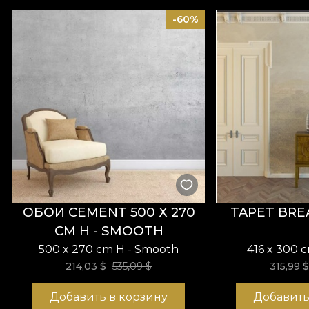
Абстрактное искусство появилось как ответ на 
-60%
скрыть очевидное и передавать послания косвен
полностью абстрактных. Некоторые существующие
силуэтами, слоями материалов, извилистыми м
ОБОИ CEMENT 500 X 270
TAPET BRE
CM H - SMOOTH
500 x 270 cm H - Smooth
416 x 300 
214,03
$
535,09
$
315,99
Добавить в корзину
Добавить