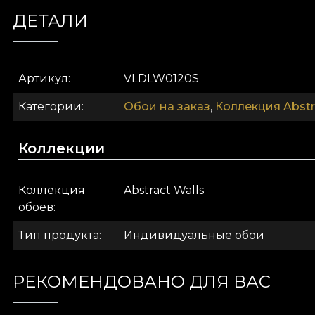
богатый лён.
ДЕТАЛИ
Артикул
VLDLW0120S
Категории
Обои на заказ
,
Коллекция Abstr
Коллекции
Коллекция
Abstract Walls
обоев
Тип продукта
Индивидуальные обои
Коллекция Abstract Walls без сомнения выходит 
монотонности. Коллекция удивляет обилием фор
графических приёмов наши авторы передают суть
РЕКОМЕНДОВАНО ДЛЯ ВАС
стены, которые не перестают рассказывать свои и