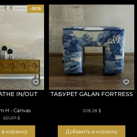
преимущественно фигуративные направления, напря
-50%
но. Степень абстракции может различаться; узнава
 отсылки, чтобы выразить более скрытые и тонкие 
раморными линиями и заметными живописными пятн
ATHE IN/OUT
ТАБУРЕТ GALAN FORTRESS
cm H - Canvas
308,28
$
$
631,97
$
 в корзину
Добавить в корзину