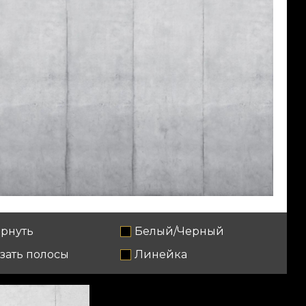
рнуть
Белый/Черный
зать полосы
Линейка