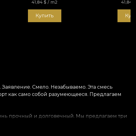
41,84
$
/ m2
41,84
Купить
Куп
 Заявление. Смело. Незабываемо. Эта смесь
орт как само собой разумеющееся. Предлагаем
 очень прочный и долговечный. Мы предлагаем три
 гладкие и приятные на ощупь. Canvas имеет
й окутывает стены текстурой, напоминающей