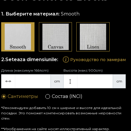
Выберите материал:
Smooth
Seteaza dimensiunile:
Руководство по замерам
Длина (максимум 1664cm)
Высота (макс 900cm)
cm
cm
Сантиметры
Состав (INCI)
*Рекомендуем добавить 10 см к ширине и высоте для идеальной
посадки. Это поможет компенсировать возможные неровности
стен.
**Изображения на сайте носят иллюстративный характер.