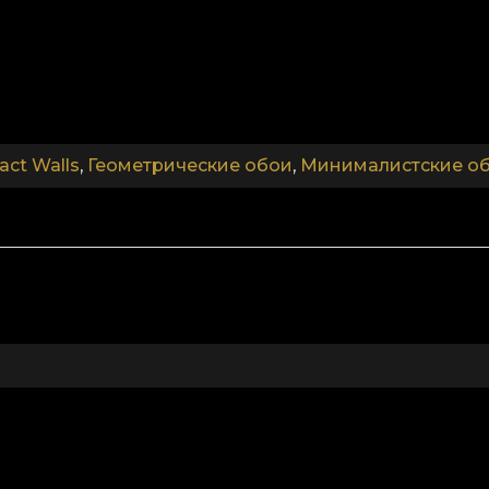
.
.
act Walls
,
Геометрические обои
,
Минималистские о
.
Коллекция Abstract Walls
за рамки обыденного. Обои созданы, чтобы стимулир
м, согласованными цветами и тщательно подобранн
 современного дизайна, созданного для комфортной
стории.