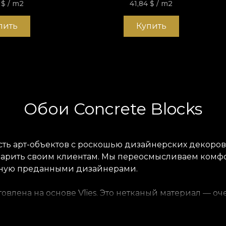
4
$
/ m2
41,84
$
/ m2
пить
Купить
Обои Concrete Blocks
сть арт-объектов с роскошью дизайнерских декоров.
т дарить своим клиентам. Мы переосмысливаем комф
учную преданными дизайнерами.
отовлена на основе Vlies. Это нетканый материал —
ие, которое принесёте домой. Обои Smooth матовые,
а. Наконец, Linen — благородный материал, которы