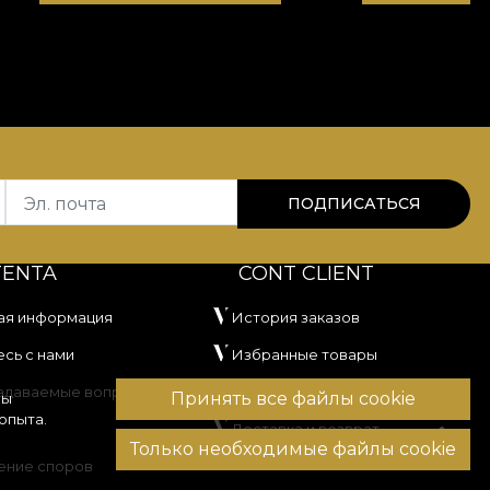
Эл. почта
ПОДПИСАТЬСЯ
TENTA
CONT CLIENT
ая информация
История заказов
сь с нами
Избранные товары
задаваемые вопросы
Способы оплаты
Принять все файлы cookie
вы
опыта.
Доставка и возврат
Только необходимые файлы cookie
ение споров