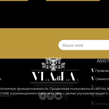
Ваше имя
ASIS
Правов
я
Свяжите
ь
Часто 
 желаемую функциональность. Продолжая пользоваться сайтом, 
OKIE
и размещением файлов cookie с целью улучшения вашего 
идками
ANPC
Разреш