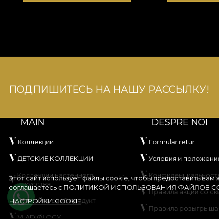
ПОДПИШИТЕСЬ НА НАШУ РАССЫЛКУ!
MAIN
DESPRE NOI
Коллекции
Formular retur
ДЕТСКИЕ КОЛЛЕКЦИИ
Условия и положени
Коллекции настенного
Конфиденциальност
Этот сайт использует файлы cookie, чтобы предоставить вам
искусства
соглашаетесь с
ПОЛИТИКОЙ ИСПОЛЬЗОВАНИЯ ФАЙЛОВ CO
Правила акции со ск
Создайте свой продукт
НАСТРОЙКИ COOKIE
Правила розыгрыша
VLADIØLOGY