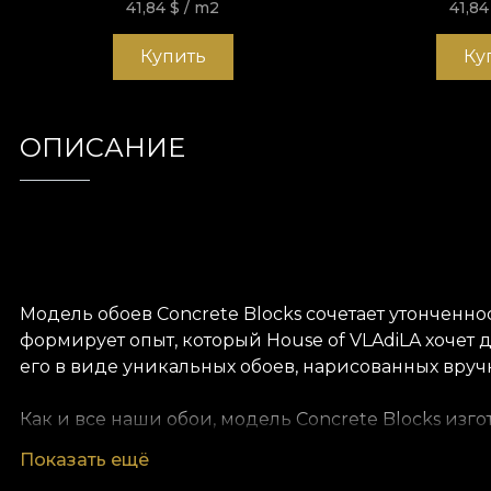
41,84
$
/ m2
41,8
Купить
Ку
ОПИСАНИЕ
Модель обоев Concrete Blocks сочетает утонченно
формирует опыт, который House of VLAdiLA хоче
его в виде уникальных обоев, нарисованных вр
Как и все наши обои, модель Concrete Blocks изг
разные текстуры, чтобы вы могли выбрать ощущен
Показать ещё
текстуру, создающую иллюзию гигантского полотн