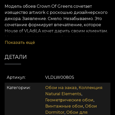
Модель обоев Crown Of Greens сочетает
изящество artwork с роскошью дизайнерского
декора. Заявление. Смело. Незабываемо. Это
сочетание формирует впечатление, которое
House of VLAdiLA хочет дарить своим клиентам.
Мы переопределяем комфорт как состояние.
Показать ещё
Предлагаем его в виде уникальных обоев,
созданных вручную преданными дизайнерами.
ДЕТАЛИ
Как и все наши обои, модель Crown Of Greens
производится на основе Vlies. Это нетканый
материал, очень прочный и долговечный. Мы
Артикул
VLDLW0080S
предлагаем три разные текстуры, чтобы вы
могли выбрать ощущение, которое принесёте в
Категории
Обои на заказ
,
Коллекция
дом. Текстура Smooth — матовая, гладкая и
Natural Elements
,
приятная на ощупь. Canvas создаёт иллюзию
Геометрические обои
,
крупноформатной картины. И, наконец, Linen —
Винтажные обои
,
Обои
благородный материал, который придаёт
Dormitor
,
Обои для