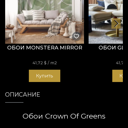
ОБОИ MONSTERA MIRROR
ОБОИ GLY
41,72
$
/ m2
41,72
Купить
Ку
ОПИСАНИЕ
Обои Crown Of Greens