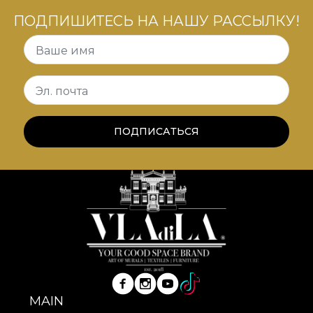
простые радости.
ПОДПИШИТЕСЬ НА НАШУ РАССЫЛКУ!
*Из любви и уважения к природе все наши
Ваше имя
обои изготовлены из натуральных, экологичных
и биоразлагаемых материалов.
Эл. почта
**House of VLAdiLA рекомендует использовать
собственный клей при поклейке обоев. Так вы
ПОДПИСАТЬСЯ
получите быстрый, надёжный и эффективный
процесс декорирования, соответствующий
самым высоким стандартам качества.
MAIN