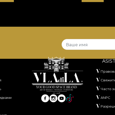
Ваше имя
ASIS
Правов
я
Свяжите
ь
Часто 
идками
ANPC
Разреш