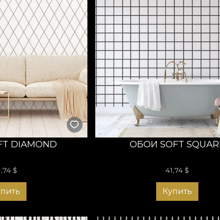
FT DIAMOND
ОБОИ SOFT SQUAR
1,74
$
41,74
$
упить
Купить