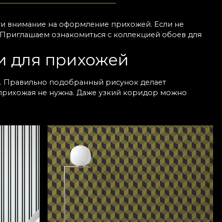
ти внимание на оформление прихожей. Если не
бя. Приглашаем ознакомиться с коллекцией обоев для
и для прихожей
. Правильно подобранный рисунок делает
 прихожая не нужна. Даже узкий коридор можно
кивают детали. Чтобы придать шарм, выбирайте обои
 легко сочетаются с любой мебелью. Любите
ьных тонах — он подчёркивает естественный свет и
 нас есть качественные обои для прихожих, которые
 зоны
ых зон. Обои для стен прихожей легко клеятся и
лго будет выглядеть безупречно. Вы найдёте
 даже небольшому помещению. Можно
остальным интерьером. Оформление прихожей обоями