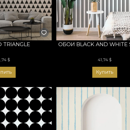
оизводить впечатление с первого шага. Закажите подхо
я будет дарить вам улыбку каждый раз, когда вы приход
 TRIANGLE
ОБОИ BLACK AND WHITE 
1,74
$
41,74
$
упить
Купить