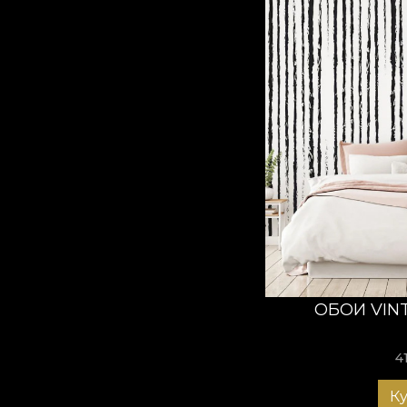
ОБОИ VIN
4
К