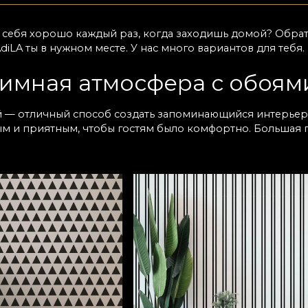
ь себя хорошо каждый раз, когда заходишь домой? Обра
LAdiLA ты в нужном месте. У нас много вариантов для те
имная атмосфера с обоям
 — отличный способ создать запоминающийся интерьер
ым и приятным, чтобы гостям было комфортно. Большая
зить с помощью обоев: они добавляют глубину и подчёр
, геометрией или цветочными мотивами. Такие варианты
? Отдайте предпочтение сдержанному дизайну в нейтрал
т пространство. Какие бы ни были ваши предпочтения, у
елаемый результат.
одели обоев для входной
й для маленьких и узких прихожих, а также для просторн
дневную эксплуатацию. Благодаря этому ваш коридор до
льными текстурами, которые придают изысканный вид
 дизайн и подобрать цвета, идеально сочетающиеся с 