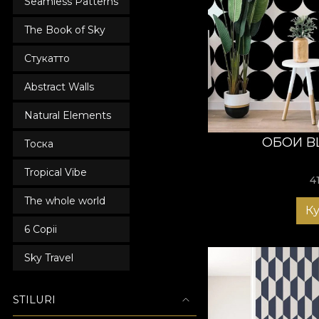
Seamless Patterns
The Book of Sky
Стукатто
Abstract Walls
Natural Elements
ОБОИ B
Тоска
Tropical Vibe
4
The whole world
К
6 Copii
Sky Travel
STILURI