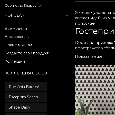
Geometric Shapes
Хочешь чувствоват
POPULAR
хватает идей, на V
прихожей!
Гостепри
Все модели
Бестселлеры
Обои для прихожей
Новые модели
пространство тёпл
Создайте свой продукт
полностью преобра
Показать ещё
с тонкой текстурой
Коллекции
современный стиль
визуально расширяе
КОЛЛЕКЦИЯ ОБОЕВ
помогут получить ж
Разные м
România Boemă
У нас много моделе
Escapism Series
выдерживают повсе
варианты с премиа
Shape Baby
персонализировать