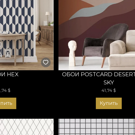
И HEX
ОБОИ POSTCARD DESERT
SKY
1,74
$
41,74
$
упить
Купить