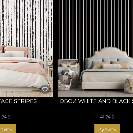
TAGE STRIPES
ОБОИ WHITE AND BLACK 
1,74
$
41,74
$
упить
Купить