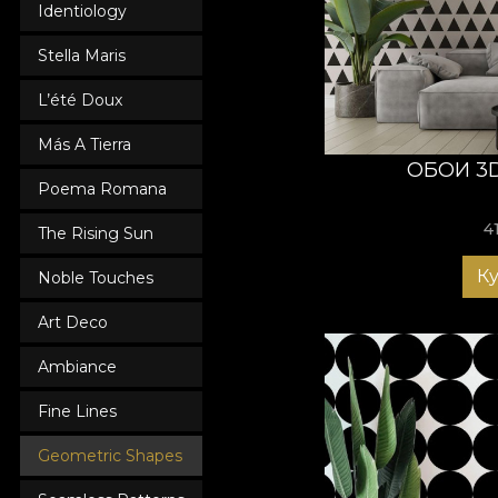
VLAdiLA поможет пр
Identiology
атмосферой, котора
Stella Maris
L’été Doux
Más A Tierra
ОБОИ 3D
Poema Romana
4
The Rising Sun
К
Noble Touches
Art Deco
Ambiance
Fine Lines
Geometric Shapes