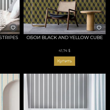
дящие обои для прихожей сейчас и наслаждайтесь
ите домой!
STRIPES
ОБОИ BLACK AND YELLOW CUBE
41,74
$
Купить