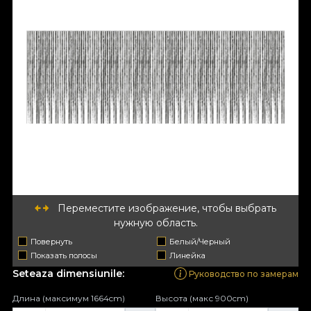
Переместите изображение, чтобы выбрать
нужную область.
Повернуть
Белый/Черный
Показать полосы
Линейка
Seteaza dimensiunile:
Руководство по замерам
Длина (максимум 1664cm)
Высота (макс 900cm)