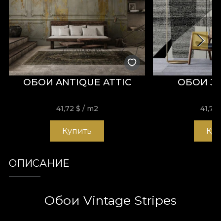
ОБОИ ANTIQUE ATTIC
ОБОИ J
41,72
$
/ m2
41,72
Купить
Ку
ОПИСАНИЕ
Обои Vintage Stripes