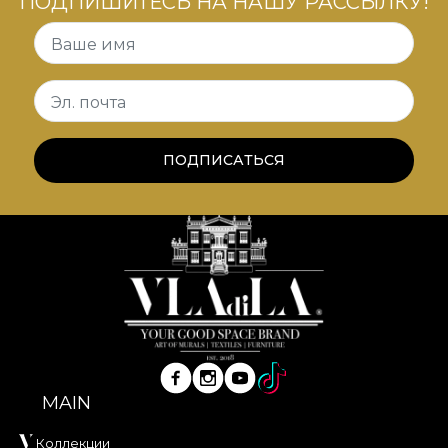
ПОДПИШИТЕСЬ НА НАШУ РАССЫЛКУ!
символизируют структуру и порядок. Формы с
плавными линиями более мягкие — они
Ваше имя
олицетворяют связь и сообщество. С их
помощью вы можете лаконично выразить
Эл. почта
мысль, где простота — лучшее средство
коммуникации.
ПОДПИСАТЬСЯ
*Из любви и уважения к природе все наши
обои изготовлены из натуральных, экологичных
и биоразлагаемых материалов.
**House of VLAdiLA рекомендует использовать
фирменный клей при оклейке обоев. Так вы
получите быстрый, безопасный и эффективный
процесс, соответствующий самым высоким
стандартам качества.
MAIN
Коллекции