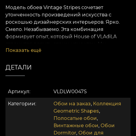
Модель обоев Vintage Stripes сочетает
утонченность произведений искусства с
роскошью дизайнерских интерьеров. Ярко.
Смело. Незабываемо. Эта комбинация
формирует опыт, который House of VLAdiLA
стремится дарить своим клиентам. Мы
Показать ещё
переопределяем комфорт как естественное
состояние. Предлагаем его в виде уникальных
обоев, созданных вручную преданными своему
ДЕТАЛИ
делу дизайнерами.
Как и все наши обои, модель Vintage Stripes
Артикул
VLDLW0047S
выполнена на основе Vlies. Это нетканый
материал, исключительной прочности и
Категории
Обои на заказ
,
Коллекция
долговечности. Мы предлагаем три фактуры,
Geometric Shapes
,
чтобы вы могли выбрать ощущение, которое
Полосатые обои
,
привнесёте в дом. Фактура Smooth — матовая,
Винтажные обои
,
Обои
гладкая и приятная на ощупь. Фактура Canvas
Dormitor
,
Обои для