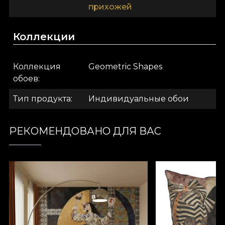
придаёт текстуре эффект увеличенной
прихожей
картины. Наконец, фактура Linen —
благородный материал, который окутывает
Коллекции
стены текстурой, напоминающей плотный лён.
.
Коллекция
Geometric Shapes
обоев
.
Тип продукта
Индивидуальные обои
.
РЕКОМЕНДОВАНО ДЛЯ ВАС
Коллекция Geometric Shapes
Ясность. Строгость. Точность. Единство.
Динамика. Совершенство.