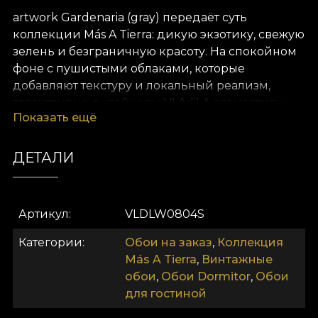
artwork Gardenaria (gray) передаёт суть
коллекции Más A Tierra: дикую экзотику, свежую
зелень и безграничную красоту. На спокойном
фоне с пушистыми облаками, которые
добавляют текстуру и локальный реализм,
талантливые дизайнеры VLAdiLA разместили
Показать ещё
множество эффектных экзотических растений
по цвету, форме и размеру. artwork Gardenaria
(gray) переносит вас в сердце пышной джунгли.
ДЕТАЛИ
Здесь листья завораживают и приглашают к
созерцанию и размышлению. Как модная
витрина, растения ждут, чтобы их открыли и
Артикул
VLDLW0804S
оценили. Marantha, пальмы, Ficus Tineke,
Sansevieria и банановые деревья — каждое
Категории
Обои на заказ
,
Коллекция
приносит на стену свежесть и пластичность
Más A Tierra
,
Винтажные
природы, ещё не тронутой цивилизацией.
обои
,
Обои Dormitor
,
Обои
Оттенки зелёного, пёстрые листья, свет и тень —
для гостиной
всё создаёт ощущение подлинности. Обои