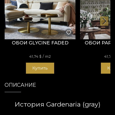
ОБОИ GLYCINE FADED
ОБОИ PARA
41,74
$
/ m2
41,74
Купить
Ку
ОПИСАНИЕ
История Gardenaria (gray)