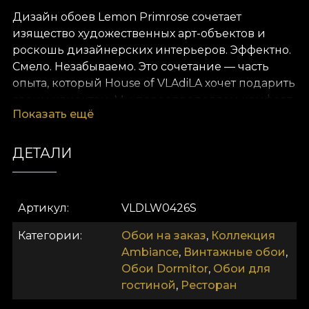
Дизайн обоев Lemon Primrose сочетает
изящество художественных арт-объектов и
роскошь дизайнерских интерьеров. Эффектно.
Смело. Незабываемо. Это сочетание — часть
опыта, который House of VLAdiLA хочет подарить
своим клиентам. Мы переопределяем комфорт
Показать ещё
как самостоятельное состояние. Предлагаем
его в виде уникальных обоев, созданных
вручную преданными делу дизайнерами.
ДЕТАЛИ
Как и все наши обои, модель Lemon Primrose
производится на основе Vlies. Это нетканый
Артикул
VLDLW0426S
материал, очень прочный и долговечный. Мы
предлагаем три разные текстуры, чтобы вы
Категории
Обои на заказ
,
Коллекция
могли выбрать ощущение, которое принесёте в
Ambiance
,
Винтажные обои
,
дом. Текстура Smooth — матовая, гладкая и
Обои Dormitor
,
Обои для
приятная на ощупь. Canvas создаёт иллюзию
гостиной
,
Ресторан
увеличенного живописного полотна. Текстура