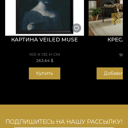
любви. Любовь доступна всем, независимо от
пола.
КАРТИНА VEILED MUSE
КРЕСЛ
100 X 135 H СМ
900
263,64
$
Купить
Добавить
ПОДПИШИТЕСЬ НА НАШУ РАССЫЛКУ!