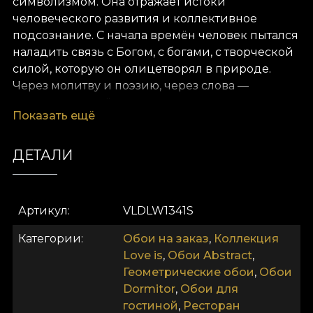
символизмом. Она отражает истоки
человеческого развития и коллективное
подсознание. С начала времён человек пытался
наладить связь с Богом, с богами, с творческой
силой, которую он олицетворял в природе.
Через молитву и поэзию, через слова —
письменные, шёпотом или в песне, через жесты
Показать ещё
или жертвы — человек стремился быть
услышанным. Затем он искал доказательства,
что его услышали. Однако со временем этой
ДЕТАЛИ
связи стало мало. Обои Mirrors показывают не
горизонтальный поиск — в земной плоскости.
Они показывают вертикальный путь вверх, к
Артикул
VLDLW1341S
Небу, туда, где человек надеялся найти Творца.
Лестница Иакова, Вавилонская башня, Восемь
Категории
Обои на заказ
,
Коллекция
столпов в китайской мифологии — все они
Love is
,
Обои Abstract
,
иллюстрируют попытку открыть небо и по
Геометрические обои
,
Обои
своим правилам получить доступ к иному
Dormitor
,
Обои для
уровню бытия. Мы открываем двери
гостиной
,
Ресторан