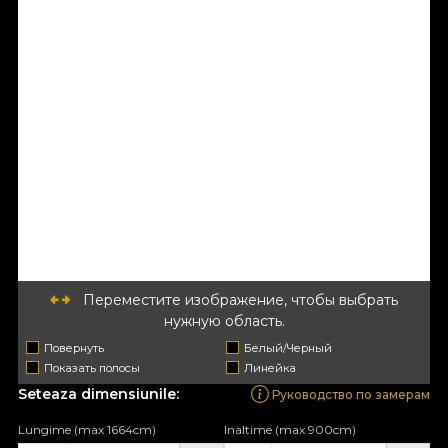
Переместите изображение, чтобы выбрать
нужную область.
Повернуть
Белый/Черный
Показать полосы
Линейка
Seteaza dimensiunile:
Руководство по замерам
Lungime (max 1664cm)
Inaltime (max 900cm)