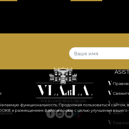
Ваше имя
ASIS
Правов
я
Свяжите
ь
Часто 
 желаемую функциональность. Продолжая пользоваться сайтом, 
OKIE
и размещением файлов cookie с целью улучшения вашего 
идками
ANPC
Разреш