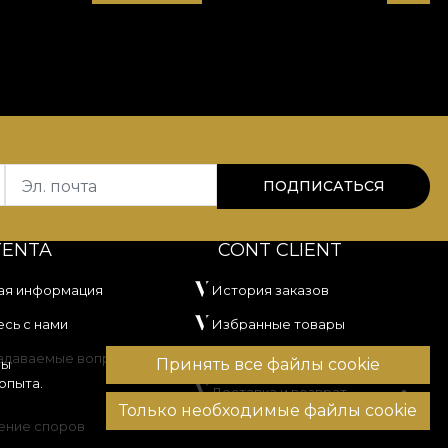
Эл. почта
ПОДПИСАТЬСЯ
TENTA
CONT CLIENT
ая информация
История заказов
сь с нами
Избранные товары
задаваемые вопросы
Способы оплаты
Принять все файлы cookie
вы
опыта.
Доставка и возврат
Только необходимые файлы cookie
ение споров