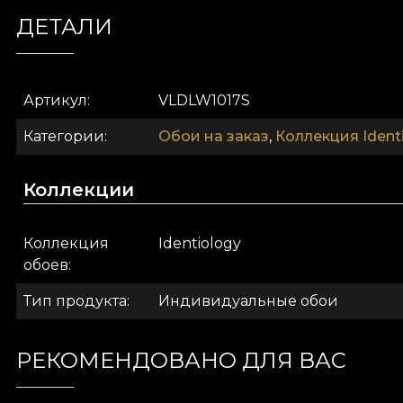
создающей иллюзию увеличенной картины. И, нак
ДЕТАЛИ
лён.
Артикул
VLDLW1017S
Категории
Обои на заказ
,
Коллекция Ident
Коллекции
Коллекция
Identiology
обоев
Тип продукта
Индивидуальные обои
Концептуальная коллекция, философия прекрасно
РЕКОМЕНДОВАНО ДЛЯ ВАС
Дизайнеры VLAdiLA создали серию парадоксальных
и красоту, и уродство без осуждения. Вы приним