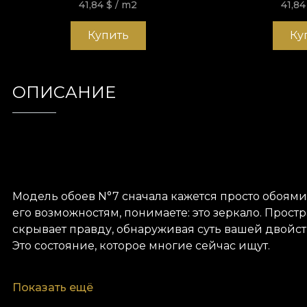
41,84
$
/ m2
41,8
Купить
Ку
ОПИСАНИЕ
Модель обоев N°7 сначала кажется просто обоями.
его возможностям, понимаете: это зеркало. Простран
скрывает правду, обнаруживая суть вашей двойст
Это состояние, которое многие сейчас ищут.
Как и все наши обои, модель N°7 изготовлена на 
Показать ещё
текстуры, чтобы вы выбрали ощущение, которое пр