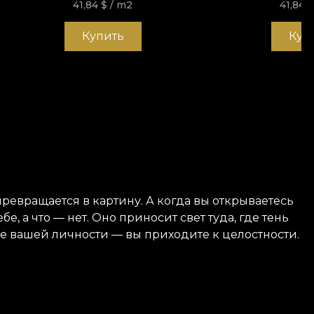
41,84
$
/ m2
41,84
Купить
Куп
превращается в картину. А когда вы открываетесь
е, а что — нет. Оно приносит свет туда, где тень
е вашей личности — вы приходите к целостности.
й и долговечный. Мы предлагаем три разные
 и приятная на ощупь. Canvas обладает фактурой,