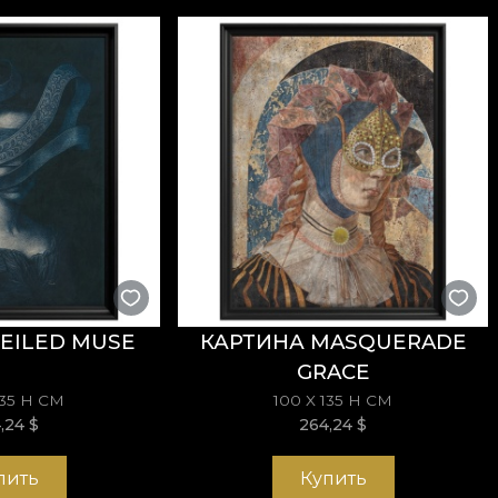
рос, который, осознанно или нет, всегда направлял
ми и объясняющий, почему мы доминируем в пищев
нт, когда мы возвращаем себе силу и начинаем по‑н
зготовлены из натуральных, экологичных и биоразл
бственный клей при поклейке обоев. Так вы получи
ысоким стандартам качества.
EILED MUSE
КАРТИНА MASQUERADE
GRACE
135 H СМ
100 X 135 H СМ
4,24
$
264,24
$
пить
Купить