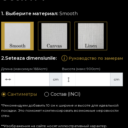
Выберите материал:
Smooth
Seteaza dimensiunile:
Руководство по замерам
Длина (максимум 1664cm)
Высота (макс 900cm)
cm
cm
Сантиметры
Состав (INCI)
*Рекомендуем добавить 10 см к ширине и высоте для идеальной
посадки. Это поможет компенсировать возможные неровности
стен.
**Изображения на сайте носят иллюстративный характер.