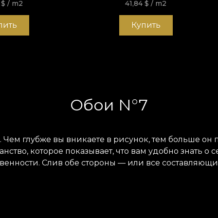
4
$
/ m2
41,84
$
/ m2
пить
Купить
Обои N°7
 Чем глубже вы вникаете в рисунок, тем больше он 
ство, которое показывает, что вам удобно знать о себ
венности. Слив обе стороны — или все составляющи
основе Vlies. Это нетканый материал, очень прочны
ивнесёте в дом. Текстура Smooth — матовая, гладкая