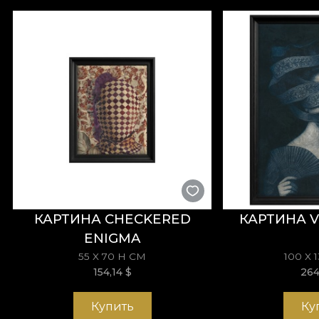
человеческого спектакля.
Коллекция обоев Identiology ищет ответы на воп
сознание, делающий нас чувствующими существа
важный. Это конец жизни на автопилоте. Это моме
*Из любви и уважения к природе все наши обои и
**House of VLAdiLA рекомендует использовать со
обновления интерьера, соответствующий самым в
КАРТИНА CHECKERED
КАРТИНА V
ENIGMA
55 X 70 H СМ
100 X 
154,14
$
26
Купить
Ку