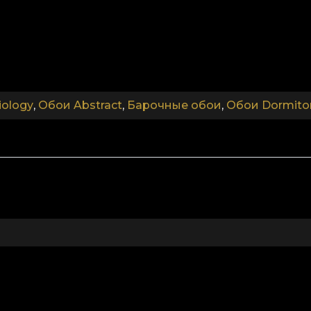
онец, Linen — благородный материал, который оку
.
.
iology
,
Обои Abstract
,
Барочные обои
,
Обои Dormito
.
Colectia Identiology
го, ода Я — как единственной важной истине.
 арт-работ, где портрет подчинён анонимности. Эт
аете возвышенную субъективность искусства и откр