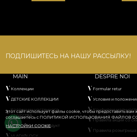
ПОДПИШИТЕСЬ НА НАШУ РАССЫЛКУ!
MAIN
DESPRE NOI
Коллекции
Formular retur
ДЕТСКИЕ КОЛЛЕКЦИИ
Условия и положени
Коллекции настенного
Конфиденциальност
Этот сайт использует файлы cookie, чтобы предоставить вам
искусства
соглашаетесь с
ПОЛИТИКОЙ ИСПОЛЬЗОВАНИЯ ФАЙЛОВ CO
Правила акции со ск
Создайте свой продукт
НАСТРОЙКИ COOKIE
Правила розыгрыша
VLADIØLOGY