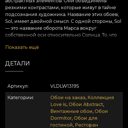
абстрактных элементов. Они объединены
резкими контрастами, которые живут в тайне
подсознания художника. Название этих обоев,
Sol, имеет двойной смысл. С одной стороны, Sol
— это название оборота Марса вокруг
собственной оси относительно Солнца. То, что
на Земле называется «днём», на Марсе
Показать ещё
называется Sol. С другой стороны, Sol отсылает к
одиночеству. Любовь иногда бывает
одиночеством. Вы не узнаете, что такое любовь,
ДЕТАЛИ
пока не испытали её отсутствие. И вы не
сможете полюбить другого, пока сначала не
полюбите себя. Дизайн обоев Sol — абстрактная
Артикул
VLDLW1319S
интерпретация дня любви в одиночестве. Мы
открываем двери в сюрреализм и меняем опыт
Категории
Обои на заказ
,
Коллекция
человека, который купит обои из коллекции
Love is
,
Обои Abstract
,
Love is. Мы уравновесим рациональное
Винтажные обои
,
Обои
восприятие видением, признающим силу
Dormitor
,
Обои для
бессознательного и снов. Приглашаем вас
гостиной
,
Ресторан