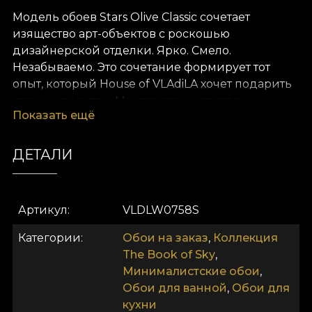
Модель обоев Stars Olive Classic сочетает
изящество арт-объектов с роскошью
дизайнерской отделки. Ярко. Смело.
Незабываемо. Это сочетание формирует тот
опыт, который House of VLAdiLA хочет подарить
своим клиентам. Мы переосмысливаем
Показать ещё
комфорт как состояние. Предлагаем его в виде
уникальных обоев, созданных вручную
преданными дизайнерами.
ДЕТАЛИ
Как и все наши обои, модель Stars Olive Classic
изготавливается на основе Vlies. Это нетканый
Артикул
VLDLW0758S
материал, очень прочный и долговечный. Мы
предлагаем три разные фактуры, чтобы вы
Категории
Обои на заказ
,
Коллекция
могли выбрать ощущение, которое принесёте
The Book of Sky
,
домой. Текстура Smooth — матовая, гладкая и
Минималистские обои
,
приятная на ощупь. Canvas создаёт эффект
Обои для ванной
,
Обои для
большого живописного полотна. Наконец, Linen
кухни