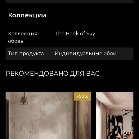
— благородный материал, который покрывает
стены фактурой, напоминающей плотный лен.
Коллекции
.
Коллекция
The Book of Sky
.
обоев
Тип продукта
Индивидуальные обои
.
РЕКОМЕНДОВАНО ДЛЯ ВАС
Коллекция The Book of Sky
-50%
Коллекция обоев The Book of Sky переписывает
историю вашего пространства. С каждой новой
главой вы приближаетесь к центру
собственной вселенной. Место с
безграничными просторами, где всё, о чём вы