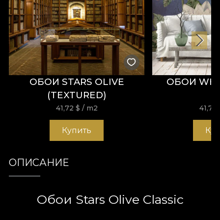
ОБОИ STARS OLIVE
ОБОИ WHI
(TEXTURED)
41,72
$
/ m2
41,72
Купить
Ку
ОПИСАНИЕ
Обои Stars Olive Classic