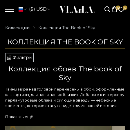
($) USD
Коллекции
Коллекция The Book of Sky
КОЛЛЕКЦИЯ THE BOOK OF SKY
Фильтры
Коллекция обоев The book of
Sky
Тайны мира над головой перенесены в обои, оформленные
как картины, для вас и ваших близких. Добавьте к интерьеру
перламутровые облака и сияющие звезды — небесные
элементы, которые станут свидетелями вашей истории.
Обои с облаками — идеальный выбор для тех, кто хочет
Показать ещё
создать расслабляющую и умиротворяющую атмосферу.
Образ белых пушистых облаков на голубом небе наполнен