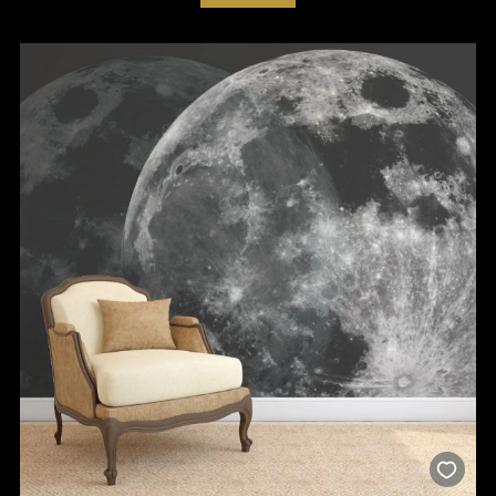
По мере того как бизнес стал семьёй для некоторых из
самых талантливых художников Румынии, VLAdiLA
превратился в House of VLAdiLA. Яркий бренд и промоутер
образа жизни, который предлагает ценителям красоты
полный опыт, 360, через обои, текстиль, картины,
декоративные подушки и предметы мебели. Так
пространства превращаются в историю комфортной
роскоши и творческих контрастов. Эта история учит нас
искусству совместного проживания и внутренним
напряжениям.