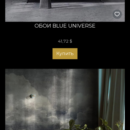
Минималистичные интерьеры
Белая мебель, шторы из натуральных тканей — хлопка или
льна. Диван в естественных тонах, простой ковёр,
ОБОИ BLUE UNIVERSE
несколько аксессуаров. Чтобы добавить энергии, нужны
правильные обои. В минималистичном пространстве обои
должны дополнять палитру, а не создавать резкий
41,72
$
контраст. Модель с пушистыми облаками, выполненная с
вниманием к деталям, гармонично дополнит интерьер, не
Купить
нарушая визуальную целостность.
Эклектичные интерьеры
Вельвет, яркие цвета, массивная деревянная мебель в
сочетании с индустриальными элементами. Ритмичные
контрасты тёплого и холодного, дополняющие тона,
которые играют вместе. Много узоров, крупные цветы,
зелёные растения и элементы традиционного румынского
декора. Для дополнительной глубины выберите обои,
которые приносят закат в центр вашего дома. А если вы
любите мечтать с открытыми глазами — откажитесь от
привычного белого потолка. Поклейте обои,
рассказывающие историю древних звёзд. Так вы будете