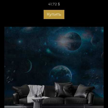
намерением и магией. Они превращаются в предметы,
41,72
$
способные трансформировать. Точнее — вас.
Купить
Если вы дополняете интерьер декором, который вас
возвышает и заставляет душу откликаться, вы начнёте жить
именно этим опытом. Место, где вы живёте, оставляет
отпечаток на вас. И это работает и в обратную сторону.
Коллекция обоев The Book of Sky говорит о тайнах неба, о
свободе облаков, о силе и загадочности луны. Всё это
воплощает состояние благополучия и гармонии с собой в
пространстве, которое вы называете домом.
Коллекция, подходящая для
любого интерьера
Если вы хотите внести изменения в интерьер, эта
коллекция обоев — подходящий выбор. По цветовой
палитре серия универсальна и подходит для любого стиля
интерьера. Независимо от того, предпочитаете ли вы
минимализм, эклектику или современность, выбирайте
атмосферные обои. Мотивы с облаками, звёздным небом
или таинственной луной гармонируют с любым декором.