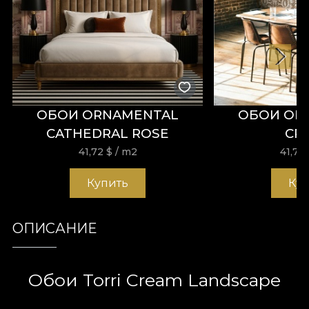
ОБОИ ORNAMENTAL
ОБОИ OR
CATHEDRAL ROSE
CR
41,72
$
/ m2
41,72
Купить
Ку
ОПИСАНИЕ
Обои Torri Cream Landscape