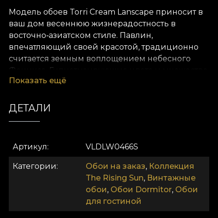
Модель обоев Torri Cream Lanscape приносит в
ваш дом весеннюю жизнерадостность в
восточно‑азиатском стиле. Павлин,
впечатляющий своей красотой, традиционно
считается земным воплощением небесного
Феникса. Гипнотизирующие цвета и множество
Показать ещё
«глаз» на хвосте в восточном искусстве
приносят удачу. Вдохновлённая японскими
мотивами, арка Torri символически обозначает
ДЕТАЛИ
переход от земной жизни к священной. Так ваш
дом приобретает защитную, нематериальную
атмосферу, наполненную всепоглощающей
Артикул
VLDLW0466S
любовью. Тщательно подобранная палитра с
контрастными, ангельскими оттенками и
Категории
Обои на заказ
,
Коллекция
пыльно‑кремовый фон дарят ощущение покоя,
The Rising Sun
,
Винтажные
простоты и чистоты. Это излучает грацию и
обои
,
Обои Dormitor
,
Обои
утончённость. Растительность и павлины легко
для гостиной
переплетаются в этом весеннем пейзаже и