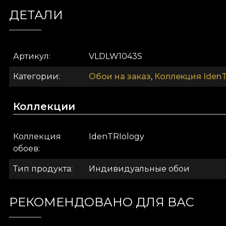
иллюзию большого художественного полотна. Нако
ДЕТАЛИ
Артикул
VLDLW1043S
Категории
Обои на заказ
,
Коллекция IdenT
Коллекции
Коллекция
IdenTRIology
обоев
Тип продукта
Индивидуальные обои
Если
Identiology
— про зеркальное отражение, про
это проекція будущего с точки зрения того, кто н
РЕКОМЕНДОВАНО ДЛЯ ВАС