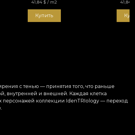
41,84
$
/ m2
41,84
Купить
Куп
ирения с тенью — принятия того, что раньше
й, внутренней и внешней. Каждая клетка
ех персонажей коллекции IdenTRIology — переход
.
й и долговечный. Мы предлагаем три различных
адкая и приятная на ощупь. Canvas создаёт