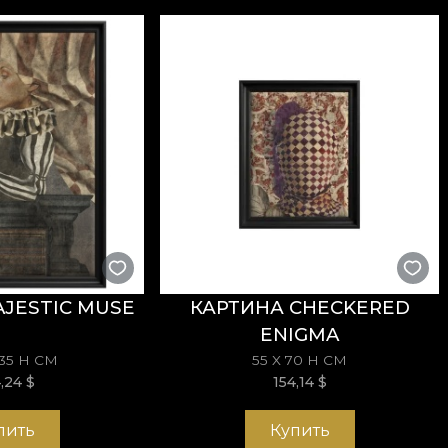
tu > Identiology > Tu > IdenTRIology > TU
еделы Матрицы. Движение против условностей. Рево
значает будущее, эволюцию, перемены, революцию. 
тремится отрицать реализм. Он открывает путь к и
 собирается заново. Художник использует законы с
е каждый может найти то, что всегда искал в себе. Т
ты. Без осуждения. Творение отражает вас и позвол
JESTIC MUSE
КАРТИНА CHECKERED
ENIGMA
зготовлены из натуральных, экологичных и биоразл
135 H СМ
55 X 70 H СМ
4,24
$
154,14
$
бственный клей при поклейке обоев. Так вы получ
им стандартам качества.
пить
Купить