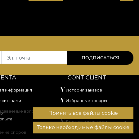
Эл. почта
ПОДПИСАТЬСЯ
TENTA
CONT CLIENT
ая информация
История заказов
сь с нами
Избранные товары
задаваемые вопросы
Способы оплаты
Принять все файлы cookie
вы
опыта.
Доставка и возврат
Только необходимые файлы cookie
ение споров