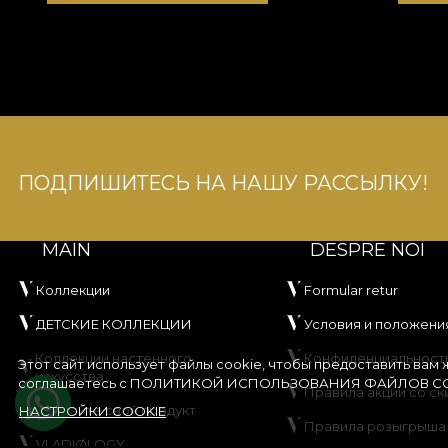
ПОДПИШИТЕСЬ НА НАШУ РАССЫЛКУ!
MAIN
DESPRE NOI
Коллекции
Formular retur
ДЕТСКИЕ КОЛЛЕКЦИИ
Условия и положени
Коллекции настенного
Конфиденциальност
Этот сайт использует файлы cookie, чтобы предоставить вам
искусства
соглашаетесь с
ПОЛИТИКОЙ ИСПОЛЬЗОВАНИЯ ФАЙЛОВ CO
Правила акции со ск
Создайте свой продукт
НАСТРОЙКИ COOKIE
Правила розыгрыша
VLADIØLOGY