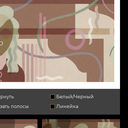
рнуть
Белый/Черный
зать полосы
Линейка