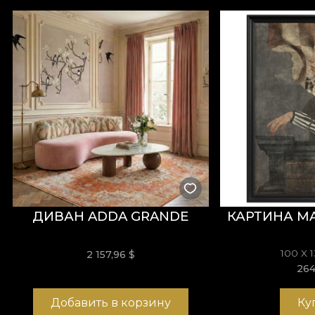
IdenTRIology — путешествие вокруг себя и за пр
единственной значимой истиной. IdenTRIology о
Несмотря на художественную форму, кубизм не с
реализм как простую общественную иллюзию.
Тема произведения анализируется, разлагается и
создавая пространство для зрителя. В этом полотн
задавать вопросы и даёт смелость принимать отве
потерялось в рутине, в жизни без магии.
ДИВАН ADDA GRANDE
КАРТИНА MA
*Из любви и уважения к природе все наши обои и
100 X 
2 157,96 $
26
**House of VLAdiLA рекомендует использовать со
редекорирования, соответствующий самым высок
Добавить в корзину
Ку