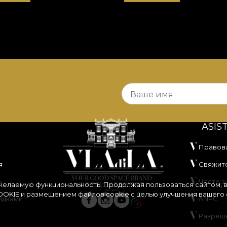
Ваше имя
ASIS
Правов
я
Свяжите
ь
Часто 
 желаемую функциональность. Продолжая пользоваться сайтом, 
OKIE
и размещением файлов cookie с целью улучшения вашего 
идками
ANPC
Разреш