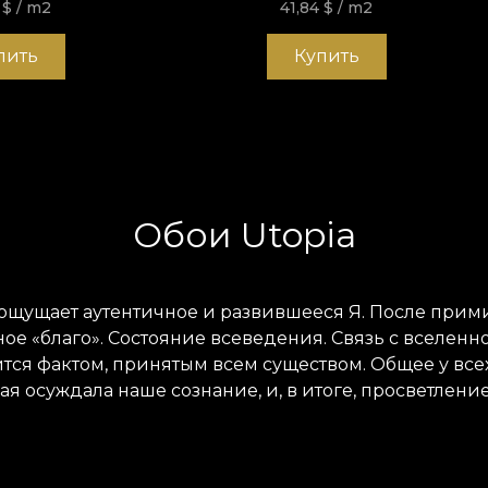
4
$
/ m2
41,84
$
/ m2
пить
Купить
Обои Utopia
 ощущает аутентичное и развившееся Я. После прим
 «благо». Состояние всеведения. Связь с вселенно
вится фактом, принятым всем существом. Общее у вс
ая осуждала наше сознание, и, в итоге, просветление
основе Vlies. Это нетканый материал, очень прочны
рое принесёте домой. Текстура Smooth — матовая, гл