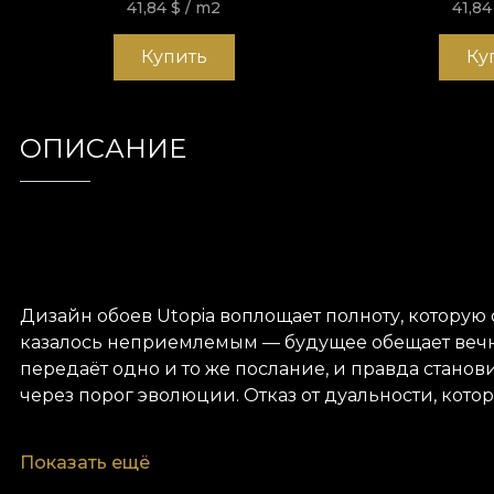
41,84
$
/ m2
41,8
Купить
Ку
ОПИСАНИЕ
Дизайн обоев Utopia воплощает полноту, которую
казалось неприемлемым — будущее обещает вечное
передаёт одно и то же послание, и правда стано
через порог эволюции. Отказ от дуальности, котор
Как и все наши обои, дизайн Utopia выполнен на 
Показать ещё
текстуры, чтобы вы могли выбрать ощущение, кото