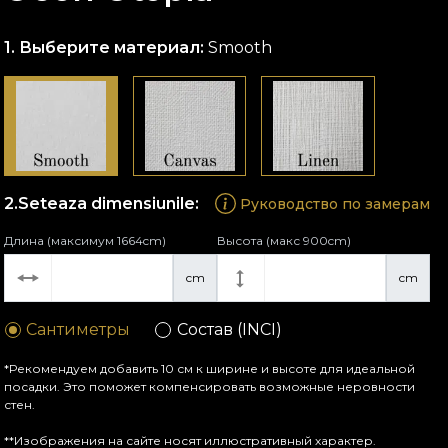
Выберите материал:
Smooth
Seteaza dimensiunile:
Руководство по замерам
Длина (максимум 1664cm)
Высота (макс 900cm)
cm
cm
Сантиметры
Состав (INCI)
*Рекомендуем добавить 10 см к ширине и высоте для идеальной
посадки. Это поможет компенсировать возможные неровности
стен.
**Изображения на сайте носят иллюстративный характер.