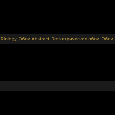
нец, Linen — благородная текстура, напоминающая 
.
.
RIology
,
Обои Abstract
,
Геометрические обои
,
Обои 
.
Коллекция IdenTRIology
 нахождение аутентичного «я» здесь и сейчас в пов
ашёл себя и применил метод Identiology.
Итак