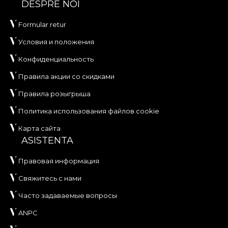
DESPRE NOI
игривым духом. И с любопытством.
Formular retur
Как в пазле, каждое творение, которое создают
наши художники, складывается в единое
Условия и положения
целое. Каждая вещь приближает вас к
Конфиденциальность
абсолютному комфорту. Обои, текстиль и
мебель — дизайн за дизайном, текстура за
Правила акции со скидками
текстурой — всё формирует облик вашего
Правила розыгрыша
пространства. Тот самый Acasa, уникальный и
Политика использования файлов cookie
личный, которого мы все ищем.
Карта сайта
ASISTENTA
Правовая информация
Свяжитесь с нами
Часто задаваемые вопросы
ANPC