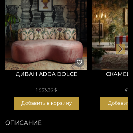
ДИВАН ADDA DOLCE
СКАМЕЙ
1 933,36 $
417
Добавить в корзину
Добавить
ОПИСАНИЕ