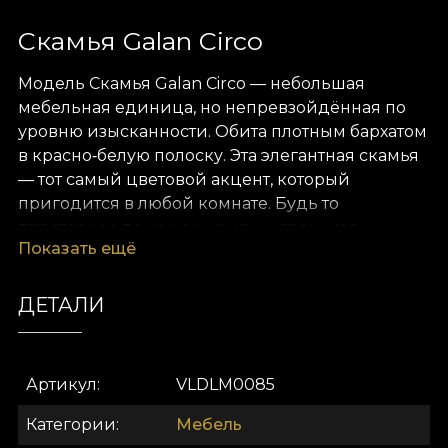
Скамья Galan Circo
Модель Скамья Galan Circo — небольшая
мебельная единица, но непревзойдённая по
уровню изысканности. Обита плотным бархатом
в красно‑белую полоску. Эта элегантная скамья
— тот самый цветовой акцент, который
пригодится в любой комнате.
Будь то
просторное помещение или маленькая
Показать ещё
комната, Скамья Galan Circo легко меняет
атмосферу и добавляет характер.
Идеальна для
гостиной, кабинета или прихожей. Она
ДЕТАЛИ
прекрасно дополняет как современный, так и
классический интерьер и быстро становится
центральным элементом дизайна.
Артикул
VLDLM0085
Despre linia de mobier House of
Категории
Мебель
VLAdiLA