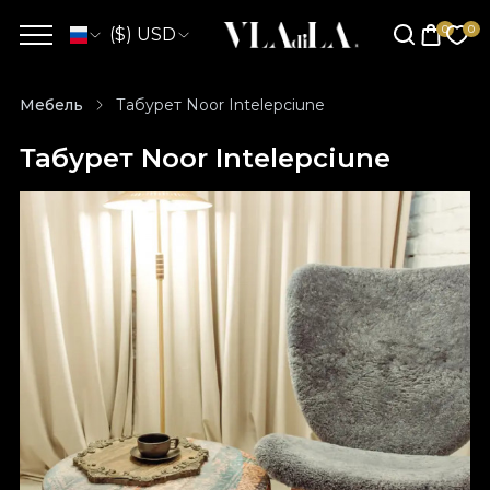
($) USD
Мебель
Табурет Noor Intelepciune
Табурет Noor Intelepciune