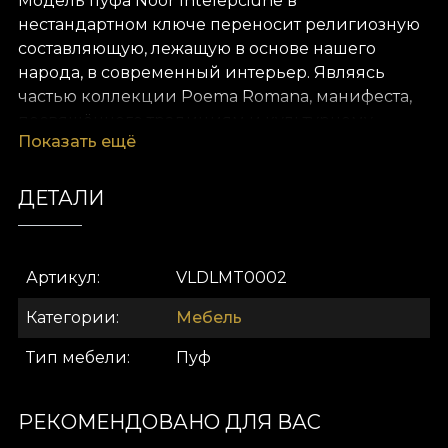
Модель пуфа Noor Intelepciune в
нестандартном ключе переносит религиозную
составляющую, лежащую в основе нашего
народа, в современный интерьер. Являясь
частью коллекции Poema Romana, манифеста,
посвящённого традициям и культурному
Показать ещё
наследию, пуф открывает один из источников
вдохновения — атмосферу престижных
церквей и икон Румынии.
ДЕТАЛИ
Ключ к уникальному и личному
acasa
Артикул
VLDLMT0002
Модель пуфа Bona Intelepciune обтянута
Категории
Мебель
насыщенным бархатом. Он очень мягкий на
Тип мебели
Пуф
ощупь. Благодаря этому изделие выглядит
элегантно и аристократично. Оно выделяется в
любом интерьере. На грани между
РЕКОМЕНДОВАНО ДЛЯ ВАС
функциональностью и эстетикой, эта вещь