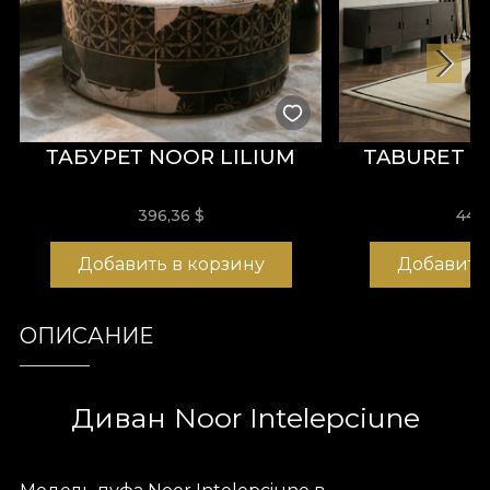
ТАБУРЕТ NOOR LILIUM
TABURET 
396,36
$
440
Добавить в корзину
Добавить
ОПИСАНИЕ
Диван Noor Intelepciune