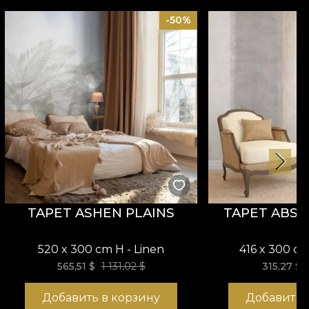
-50%
TAPET ASHEN PLAINS
TAPET ABST
520 x 300 cm H - Linen
416 x 300 cm
565,51
$
1 131,02 $
315,27
$
Добавить в корзину
Добавить 