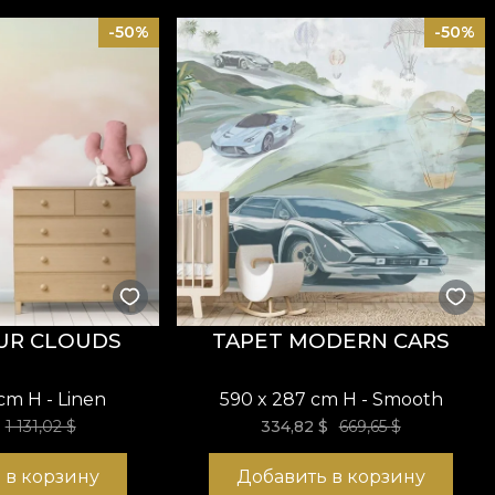
-50%
-50%
UR CLOUDS
TAPET MODERN CARS
cm H - Linen
590 x 287 cm H - Smooth
1 131,02 $
334,82
$
669,65
$
 в корзину
Добавить в корзину