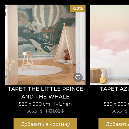
-50%
TAPET THE LITTLE PRINCE
TAPET AZ
AND THE WHALE
520 x 300 cm H - Linen
520 x 300 
565,51
$
1 131,02 $
565,51
$
Добавить в корзину
Добавить