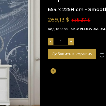
654 x 225H cm - Smoot
269,13
$
538,27
$
Код товара - SKU
VLDLW0409S
−
+
Добавить в корзину