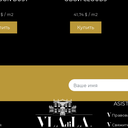
4
$
/ m2
41,74
$
/ m2
пить
Купить
Ваше имя
ASIS
Правов
я
Свяжите