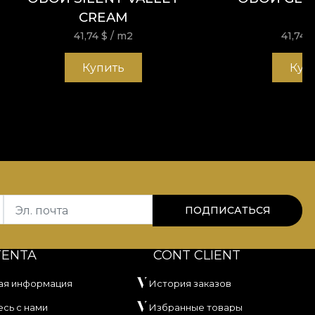
CREAM
41,74
$
/ m2
41,74
$
Купить
Куп
Эл. почта
ПОДПИСАТЬСЯ
TENTA
CONT CLIENT
ая информация
История заказов
сь с нами
Избранные товары