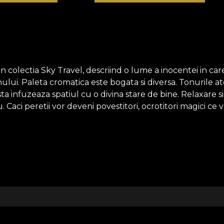
lectia Sky Travel, descriind o lume a inocentei in care ori
lui. Paleta cromatica este bogata si diversa. Tonurile at
cesta infuzeaza spatiul cu o divina stare de bine. Relaxare 
u. Caci peretii vor deveni povestitori, ocrotitori magici ce