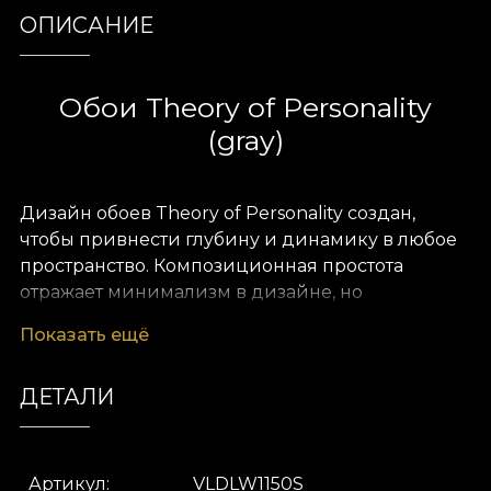
ОПИСАНИЕ
Обои Theory of Personality
(gray)
Дизайн обоев Theory of Personality создан,
чтобы привнести глубину и динамику в любое
пространство. Композиционная простота
отражает минимализм в дизайне, но
художники House of VLAdiLA пошли дальше.
Показать ещё
Последовательность элементов и
параллельных линий позволяет находить
ДЕТАЛИ
очарование в мелочах в чистом и
выразительном оформлении. Так, независимо
от остального декора вашего дома, обои Theory
of Personality дарят ощущение личного оазиса в
Артикул
VLDLW1150S