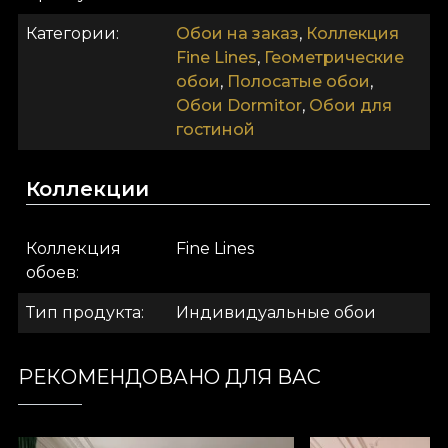
его сердце.
Категории
Обои на заказ
,
Коллекция
Как и все наши обои, дизайн Theory of
Fine Lines
,
Геометрические
Personality выполнен на основе Vlies. Это
обои
,
Полосатые обои
,
нетканый материал, очень прочный и
Обои Dormitor
,
Обои для
долговечный. Мы предлагаем три разные
гостиной
текстуры, чтобы вы могли выбрать ощущение,
которое принесёте в дом. Текстура Smooth —
Коллекции
матовая, гладкая и приятная на ощупь. Canvas
имеет фактуру, создающую эффект крупного
полотна. Наконец, Linen — благородный
Коллекция
Fine Lines
материал, который покрывает стены текстурой,
обоев
напоминающей богатый лен.
Тип продукта
Индивидуальные обои
.
.
РЕКОМЕНДОВАНО ДЛЯ ВАС
.