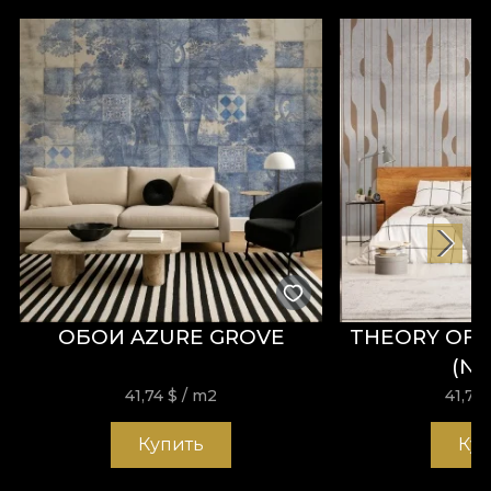
ОБОИ AZURE GROVE
THEORY OF 
(N
41,74
$
/ m2
41,74
Купить
Ку